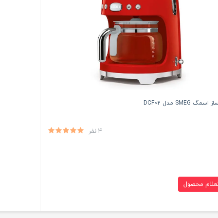
سمگ SMEG مدل DCF02
4 نفر
علام محصول