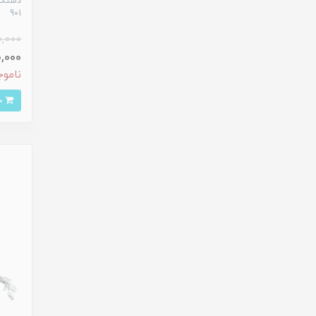
901
0,000
70,000
ناموج
خرید