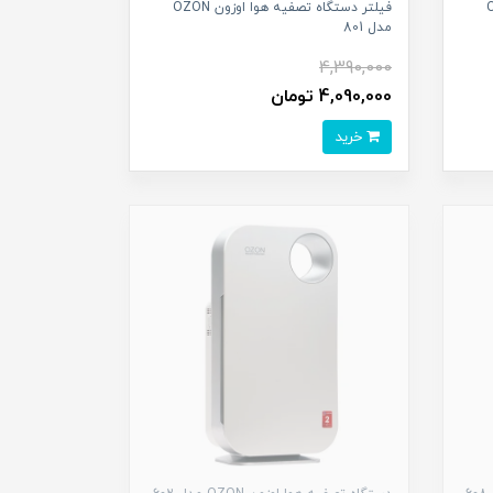
 OZON
فیلتر دستگاه تصفیه هوا اوزون OZON
مدل 801
4,390,000
4,090,000 تومان
خرید