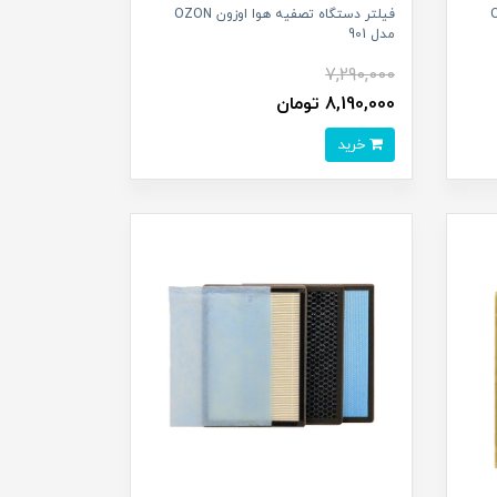
 OZON
فیلتر دستگاه تصفیه هوا اوزون OZON
مدل 901
7,290,000
8,190,000 تومان
خرید