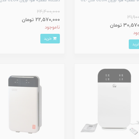
دستگاه تصفیه هوا اوزون OZON مدل OZ-
دستگاه تصفیه هوا اوزون OZON مدل 608
24,400,000
31,90
22,570,000 تومان
30,5 تومان
ناموجود
ود
خرید