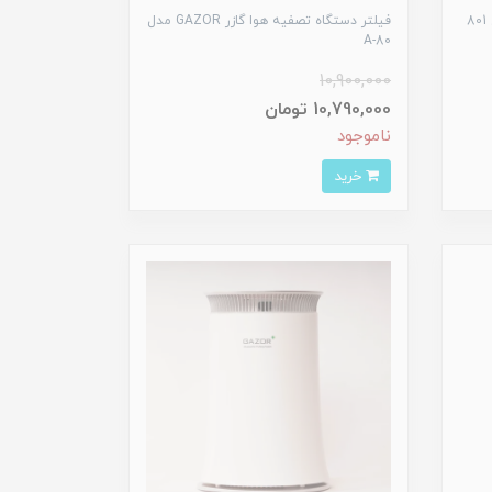
فیلتر دستگاه تصفیه هوا گازر GAZOR مدل
A-80
10,900,000
10,790,000 تومان
ناموجود
خرید