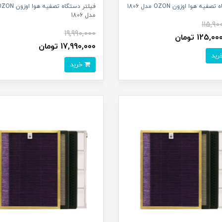
فیه هوا اوزون OZON مدل 1806
فیلتر دستگاه تصفیه هوا اوزون
مدل 1806
115,90
19,990,000
125, تومان
17,990,000 تومان
خرید