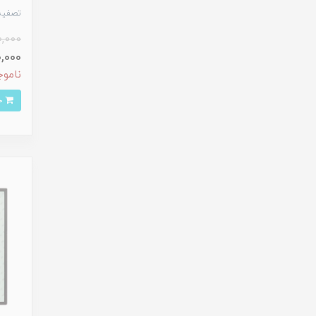
تصفیه ه
0,000
900,000
ناموج
خرید