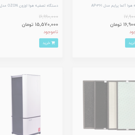
وا آلما پرایم مدل AP-361
دستگاه تصفیه هوا اوزون OZON مدل 801
16,990,000
17,90
16, تومان
15,570,000 تومان
ود
ناموجود
خرید