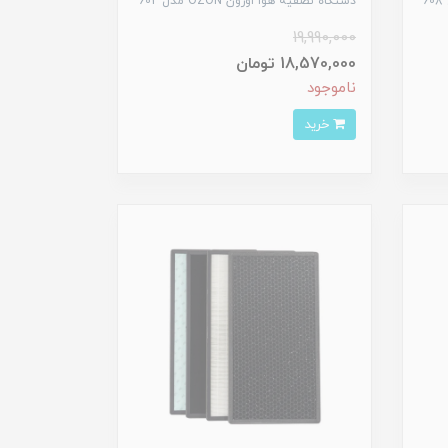
دستگاه تصفیه هوا اوزون OZON مدل 602
19,990,000
18,570,000 تومان
ناموجود
خرید