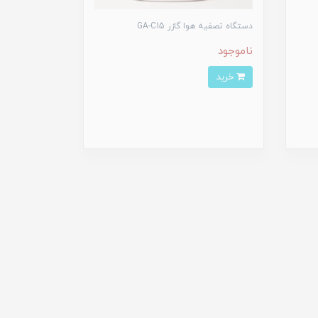
دستگاه تصفیه هوا گازر GA-C15
ناموجود
خرید